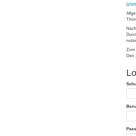
(
plat
Allg
Thür
Nach
Durc
nutz
Zum 
Den 
Lo
Sch
Ben
Pass