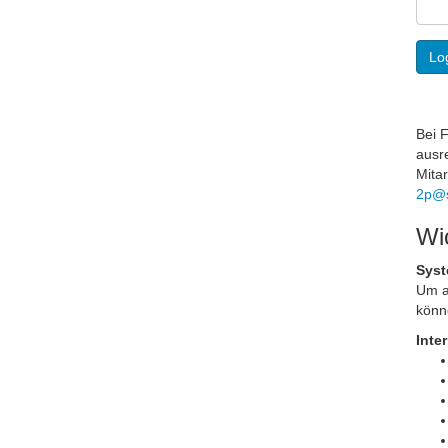
Lo
Bei 
ausr
Mitar
2p@s
Wi
Syst
Um a
könn
Inte