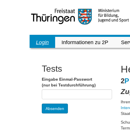
Login
Informationen zu 2P
Ser
He
Tests
Eingabe Einmal-Passwort
2
P
(nur bei Testdurchführung)
Zu
Ihre
Inte
Absenden
Staat
Schul
Term