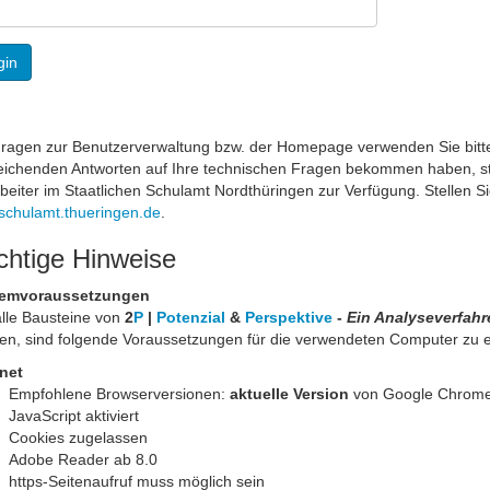
gin
Fragen zur Benutzerverwaltung bzw. der Homepage verwenden Sie bitte 
eichenden Antworten auf Ihre technischen Fragen bekommen haben, st
beiter im Staatlichen Schulamt Nordthüringen zur Verfügung. Stellen Si
chulamt.thueringen.de
.
chtige Hinweise
emvoraussetzungen
lle Bausteine von
2
P
|
Potenzial
&
Perspektive
-
Ein Analyseverfah
en, sind folgende Voraussetzungen für die verwendeten Computer zu er
rnet
Empfohlene Browserversionen:
aktuelle Version
von Google Chrome, 
JavaScript aktiviert
Cookies zugelassen
Adobe Reader ab 8.0
https-Seitenaufruf muss möglich sein