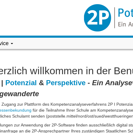
vice
rzlich willkommen in der Ben
|
Potenzial
&
Perspektive
-
Ein Analyse
gewanderte
n Zugang zur Plattform des Kompetenzanalyseverfahrens 2P I Potenzial 
ressenbekundung
für die Teilnahme Ihrer Schule am Kompetenzanalyseve
liches Schulamt senden (poststelle.mittel/nord/ost/sued/westthueringe
ungen zur Anwendung der 2P-Software finden ausschließlich digital sta
inanfrage an die 2P-Ansprechpartner Ihres zuständigen Staatlichen S