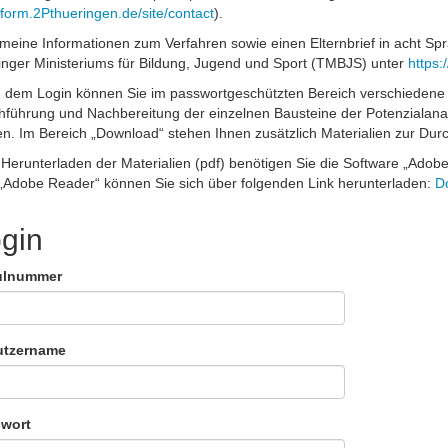
tform.2Pthueringen.de/site/contact
).
emeine Informationen zum Verfahren sowie einen Elternbrief in acht S
inger Ministeriums für Bildung, Jugend und Sport (TMBJS) unter
https:
 dem Login können Sie im passwortgeschützten Bereich verschiedene A
hführung und Nachbereitung der einzelnen Bausteine der Potenzialana
en. Im Bereich „Download“ stehen Ihnen zusätzlich Materialien zur Dur
Herunterladen der Materialien (pdf) benötigen Sie die Software „Adob
„Adobe Reader“ können Sie sich über folgenden Link herunterladen:
D
gin
ulnummer
utzername
wort